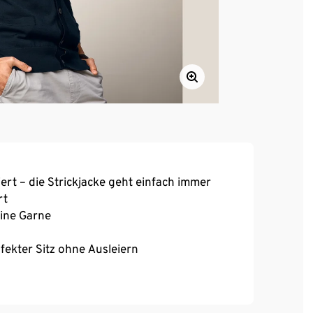
ert – die Strickjacke geht einfach immer
rt
eine Garne
fekter Sitz ohne Ausleiern
den Tag – ob im Büro oder für den Freizeitlook