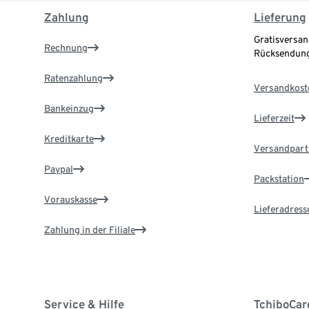
Zahlung
Lieferung
Gratisversan
Rechnung
Rücksendung
Ratenzahlung
Versandkost
Bankeinzug
Lieferzeit
Kreditkarte
Versandpart
Paypal
Packstation
Vorauskasse
Lieferadress
Zahlung in der Filiale
Service & Hilfe
TchiboCar