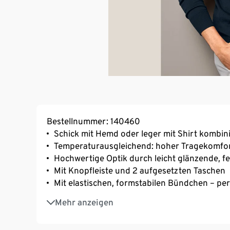
Bestellnummer: 140460
Schick mit Hemd oder leger mit Shirt kombini
Temperaturausgleichend: hoher Tragekomfo
Hochwertige Optik durch leicht glänzende, f
Mit Knopfleiste und 2 aufgesetzten Taschen
Mit elastischen, formstabilen Bündchen – per
Gerader Schnitt für einen bequemen Sitz
Mehr anzeigen
Stilvoller Klassiker: ideal als Oberteil für je
Lässige Männer-Strickjacke zum Wohlfühlen