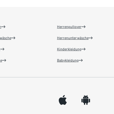
n
Herrenpullover
wäsche
Herrenunterwäsche
n
Kinderkleidung
e
Babykleidung
appleinc
android