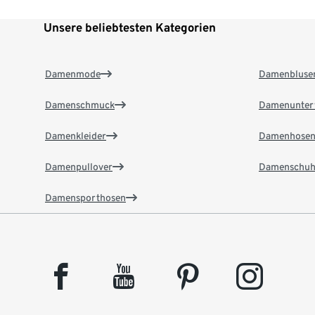
Unsere beliebtesten Kategorien
Damenmode
Damenbluse
Damenschmuck
Damenunter
Damenkleider
Damenhose
Damenpullover
Damenschuh
Damensporthosen
facebook
youtube
pinterest
instagram