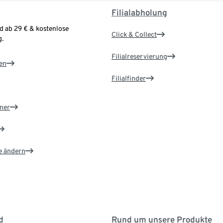
Filialabholung
d ab 29 € & kostenlose
Click & Collect
.
Filialreservierung
en
Filialfinder
ner
e ändern
d
Rund um unsere Produkte