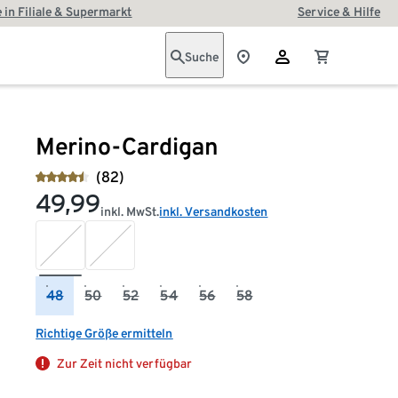
 in Filiale & Supermarkt
Service & Hilfe
Suche
Merino-Cardigan
(82)
49,99
inkl. MwSt.
inkl. Versandkosten
48
50
52
54
56
58
Richtige Größe ermitteln
Zur Zeit nicht verfügbar