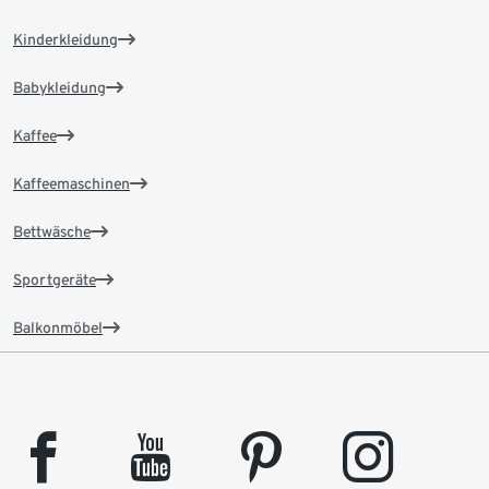
Kinderkleidung
Babykleidung
Kaffee
Kaffeemaschinen
Bettwäsche
Sportgeräte
Balkonmöbel
facebook
youtube
pinterest
instagram