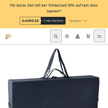
Für kurze Zeit mit der TchiboCard 15% auf fast alles
sparen!*
DANKE26
Code kopieren
Hinweis*