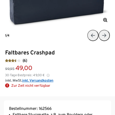
1/4
Faltbares Crashpad
(6)
49,00
99,95
30-Tage-Bestpreis:
49,00
€
inkl. MwSt.
inkl. Versandkosten
Zur Zeit nicht verfügbar
Bestellnummer: 162566
Faltbare Sturzmatte, z.B. zum Bouldern oder