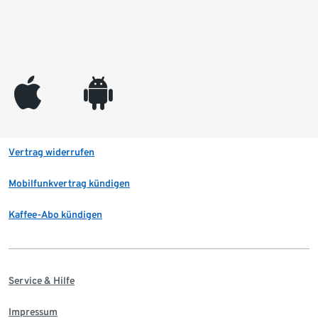
appleinc
android
Vertrag widerrufen
Mobilfunkvertrag kündigen
Kaffee-Abo kündigen
Service & Hilfe
Impressum