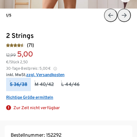
1/5
2 Strings
(71)
5,00
12,99
€/Stück
2,50
30-Tage-Bestpreis:
5,00
€
inkl. MwSt.
zzgl. Versandkosten
S 36/38
M 40/42
L 44/46
Richtige Größe ermitteln
Zur Zeit nicht verfügbar
Bestellnummer: 152292