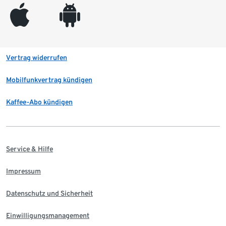
appleinc
android
Vertrag widerrufen
Mobilfunkvertrag kündigen
Kaffee-Abo kündigen
Service & Hilfe
Impressum
Datenschutz und Sicherheit
Einwilligungsmanagement