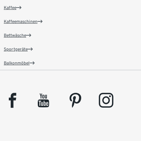
Kaffee
Kaffeemaschinen
Bettwäsche
Sportgeräte
Balkonmöbel
facebook
youtube
pinterest
instagram