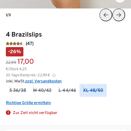
1/3
4 Brazilslips
(47)
-26%
17,00
22,99
€/Stück
4,25
30-Tage-Bestpreis:
22,99
€
inkl. MwSt.
zzgl. Versandkosten
S 36/38
M 40/42
L 44/46
XL 48/50
Richtige Größe ermitteln
Zur Zeit nicht verfügbar