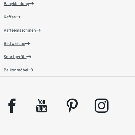
Babykleidung
Kaffee
Kaffeemaschinen
Bettwäsche
Sportgeräte
Balkonmöbel
facebook
youtube
pinterest
instagram