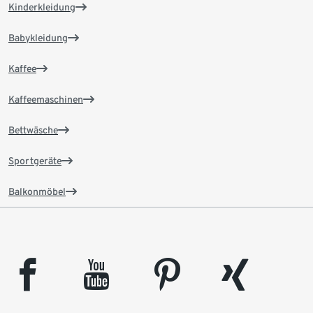
Kinderkleidung
Babykleidung
Kaffee
Kaffeemaschinen
Bettwäsche
Sportgeräte
Balkonmöbel
facebook
youtube
pinterest
xing