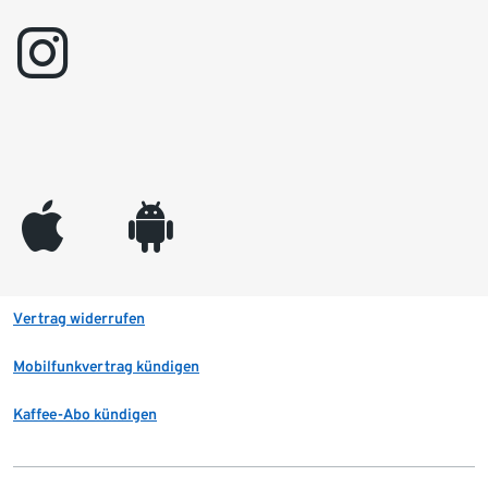
instagram
appleinc
android
Vertrag widerrufen
Mobilfunkvertrag kündigen
Kaffee-Abo kündigen