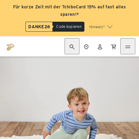
Für kurze Zeit mit der TchiboCard 15% auf fast alles
sparen!*
DANKE26
Code kopieren
Hinweis*