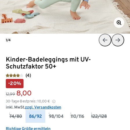
1/4
Kinder-Badeleggings mit UV-
Schutzfaktor 50+
(4)
-20%
8,00
12,99
30-Tage-Bestpreis:
10,00
€
inkl. MwSt.
zzgl. Versandkosten
74/80
86/92
98/104
110/116
122/128
Richtige Größe ermitteln