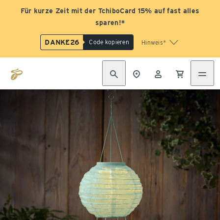
Für kurze Zeit mit der TchiboCard 15% auf fast alles
sparen!*
DANKE26
Code kopieren
Hinweis*