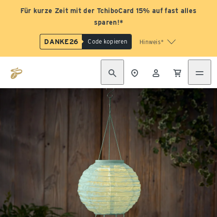
Für kurze Zeit mit der TchiboCard 15% auf fast alles
sparen!*
DANKE26
Code kopieren
Hinweis*