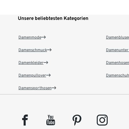
Unsere beliebtesten Kategorien
Damenmode
Damenbluse
Damenschmuck
Damenunter
Damenkleider
Damenhose
Damenpullover
Damenschuh
Damensporthosen
facebook
youtube
pinterest
instagram