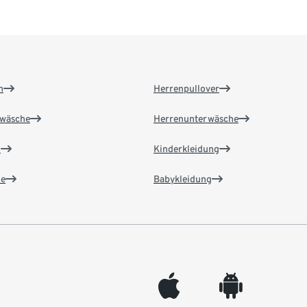
n
Herrenpullover
wäsche
Herrenunterwäsche
n
Kinderkleidung
e
Babykleidung
appleinc
android