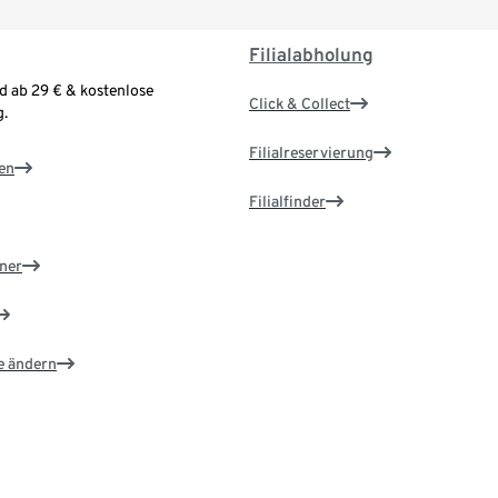
Filialabholung
d ab 29 € & kostenlose
Click & Collect
.
Filialreservierung
en
Filialfinder
ner
e ändern