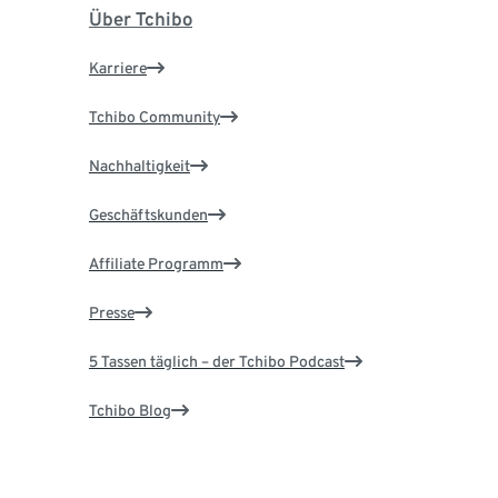
Über Tchibo
Karriere
Tchibo Community
Nachhaltigkeit
Geschäftskunden
Affiliate Programm
Presse
5 Tassen täglich – der Tchibo Podcast
Tchibo Blog