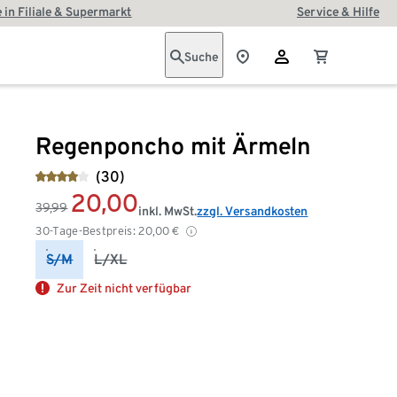
 in Filiale & Supermarkt
Service & Hilfe
Suche
Regenponcho mit Ärmeln
(30)
20,00
39,99
inkl. MwSt.
zzgl. Versandkosten
30-Tage-Bestpreis:
20,00
€
S/M
L/XL
Zur Zeit nicht verfügbar