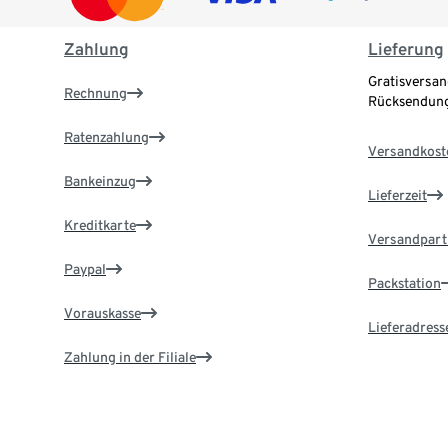
Zahlung
Lieferung
Gratisversan
Rechnung
Rücksendung
Ratenzahlung
Versandkost
Bankeinzug
Lieferzeit
Kreditkarte
Versandpart
Paypal
Packstation
Vorauskasse
Lieferadress
Zahlung in der Filiale