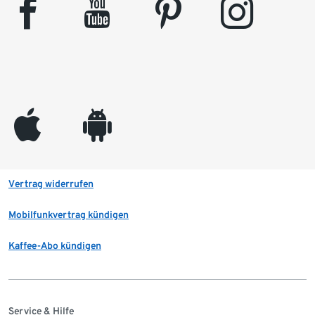
facebook
youtube
pinterest
instagram
appleinc
android
Vertrag widerrufen
Mobilfunkvertrag kündigen
Kaffee-Abo kündigen
Service & Hilfe