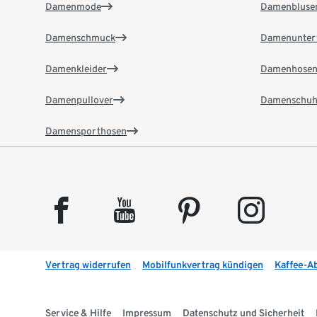
Damenmode
Damenbluse
Damenschmuck
Damenunter
Damenkleider
Damenhose
Damenpullover
Damenschuh
Damensporthosen
facebook
youtube
pinterest
instagram
Vertrag widerrufen
Mobilfunkvertrag kündigen
Kaffee-A
Service & Hilfe
Impressum
Datenschutz und Sicherheit