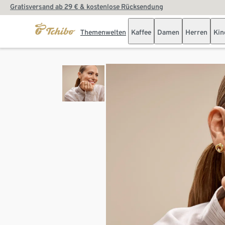
Gratisversand ab 29 € & kostenlose Rücksendung
Themenwelten
Kaffee
Damen
Herren
Kin