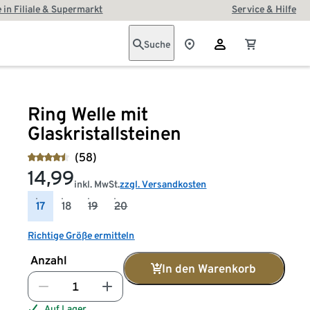
 in Filiale & Supermarkt
Service & Hilfe
Suche
Ring Welle mit
Glaskristallsteinen
(58)
14,99
inkl. MwSt.
zzgl. Versandkosten
17
18
19
20
Richtige Größe ermitteln
Anzahl
In den Warenkorb
Auf Lager