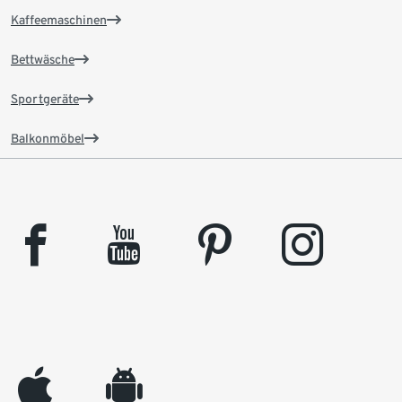
Kaffeemaschinen
Bettwäsche
Sportgeräte
Balkonmöbel
facebook
youtube
pinterest
instagram
appleinc
android