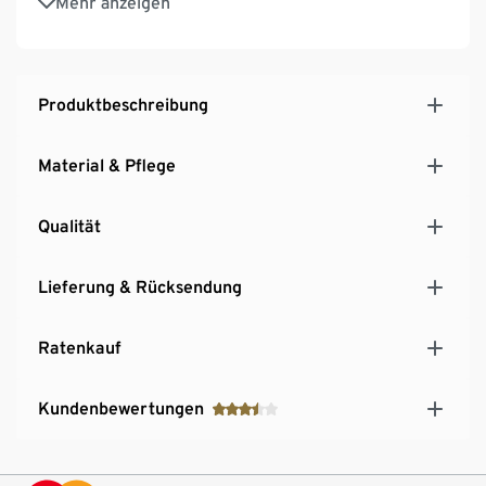
Mehr anzeigen
Stand auch auf unebenen Flächen
Deckelplatte mit hochwertigem, strapazierfähigem
Echtholzfurnier
Hinweis zu den Schubladen zu finden unter den
Produktbeschreibung
Downloads
Material & Pflege
Qualität
Lieferung & Rücksendung
Ratenkauf
Kundenbewertungen