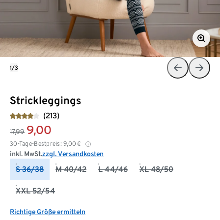
1/3
Strickleggings
(213)
9,00
17,99
30-Tage-Bestpreis:
9,00
€
inkl. MwSt.
zzgl. Versandkosten
S 36/38
M 40/42
L 44/46
XL 48/50
XXL 52/54
Richtige Größe ermitteln