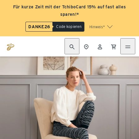
Für kurze Zeit mit der TchiboCard 15% auf fast alles
sparen!*
DANKE26
Code kopieren
Hinweis*