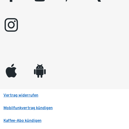
instagram
appleinc
android
Vertrag widerrufen
Mobilfunkvertrag kündigen
Kaffee-Abo kündigen