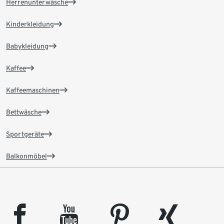
Herrenunterwäsche
Kinderkleidung
Babykleidung
Kaffee
Kaffeemaschinen
Bettwäsche
Sportgeräte
Balkonmöbel
facebook
youtube
pinterest
xing