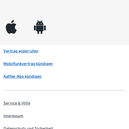
appleinc
android
Vertrag widerrufen
Mobilfunkvertrag kündigen
Kaffee-Abo kündigen
Service & Hilfe
Impressum
Datenschutz und Sicherheit