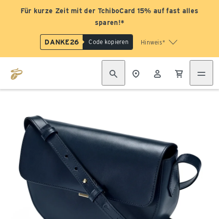
Für kurze Zeit mit der TchiboCard 15% auf fast alles
sparen!*
DANKE26
Code kopieren
Hinweis*