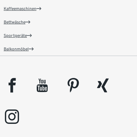
Kaffeemaschinen
Bettwäsche
Sportgeräte
Balkonmöbel
facebook
youtube
pinterest
xing
instagram