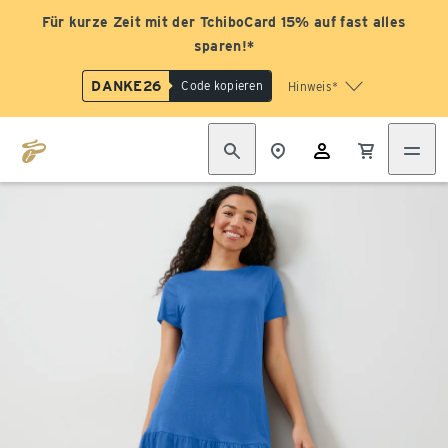
Für kurze Zeit mit der TchiboCard 15% auf fast alles
sparen!*
DANKE26
Code kopieren
Hinweis*