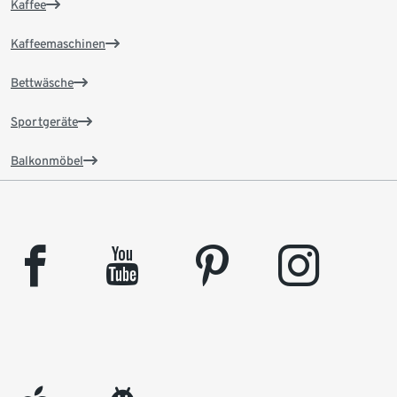
Kaffee
Kaffeemaschinen
Bettwäsche
Sportgeräte
Balkonmöbel
facebook
youtube
pinterest
instagram