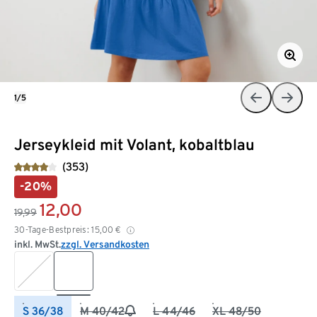
1/5
Jerseykleid mit Volant, kobaltblau
(353)
-20%
12,00
19,99
30-Tage-Bestpreis:
15,00
€
inkl. MwSt.
zzgl. Versandkosten
S 36/38
M 40/42
L 44/46
XL 48/50