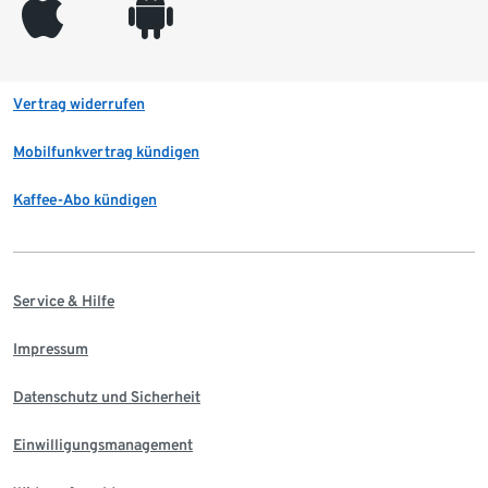
appleinc
android
Vertrag widerrufen
Mobilfunkvertrag kündigen
Kaffee-Abo kündigen
Service & Hilfe
Impressum
Datenschutz und Sicherheit
Einwilligungsmanagement