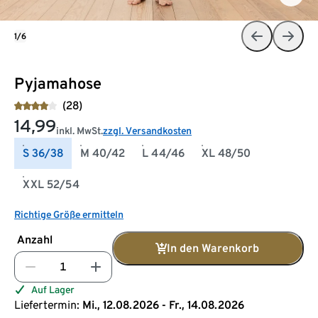
1/6
Pyjamahose
(28)
14,99
inkl. MwSt.
zzgl. Versandkosten
S 36/38
M 40/42
L 44/46
XL 48/50
XXL 52/54
Richtige Größe ermitteln
Anzahl
In den Warenkorb
Auf Lager
Liefertermin:
Mi., 12.08.2026 - Fr., 14.08.2026