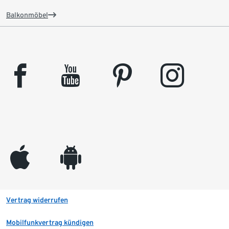
Balkonmöbel
facebook
youtube
pinterest
instagram
appleinc
android
Vertrag widerrufen
Mobilfunkvertrag kündigen