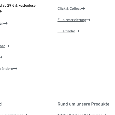
d ab 29 € & kostenlose
Click & Collect
.
Filialreservierung
en
Filialfinder
ner
e ändern
d
Rund um unsere Produkte