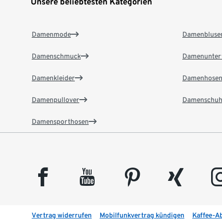
Unsere beliebtesten Kategorien
Damenmode
Damenbluse
Damenschmuck
Damenunter
Damenkleider
Damenhose
Damenpullover
Damenschuh
Damensporthosen
facebook
youtube
pinterest
xing
insta
Vertrag widerrufen
Mobilfunkvertrag kündigen
Kaffee-A