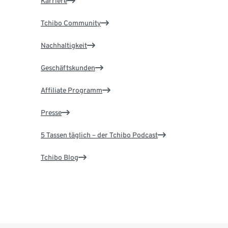
Karriere
Tchibo Community
Nachhaltigkeit
Geschäftskunden
Affiliate Programm
Presse
5 Tassen täglich – der Tchibo Podcast
Tchibo Blog