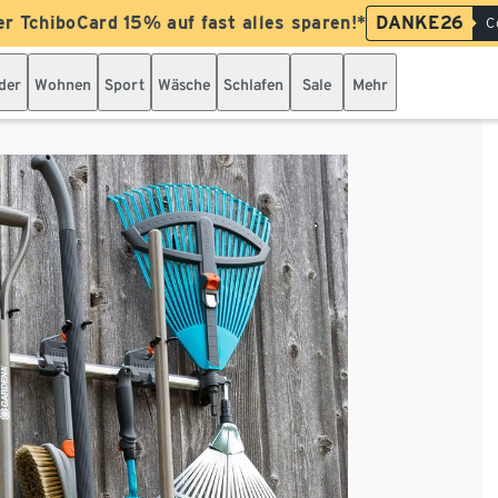
er TchiboCard 15% auf fast alles sparen!*
DANKE26
C
der
Wohnen
Sport
Wäsche
Schlafen
Sale
Mehr