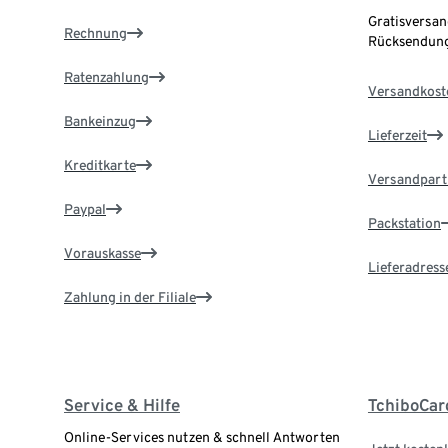
Gratisversan
Rechnung
Rücksendung
Ratenzahlung
Versandkost
Bankeinzug
Lieferzeit
Kreditkarte
Versandpart
Paypal
Packstation
Vorauskasse
Lieferadress
Zahlung in der Filiale
Service & Hilfe
TchiboCar
Online-Services nutzen & schnell Antworten