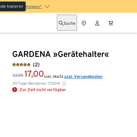
ode kopieren
Hinweis*
Suche
GARDENA »Gerätehalter«
(2)
17,00
33,99
inkl. MwSt.
zzgl. Versandkosten
30-Tage-Bestpreis:
17,00
€
Zur Zeit nicht verfügbar