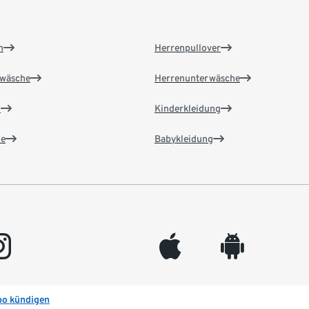
n
Herrenpullover
wäsche
Herrenunterwäsche
n
Kinderkleidung
e
Babykleidung
gram
appleinc
android
bo kündigen