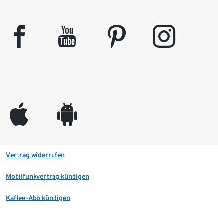
facebook
youtube
pinterest
instagram
appleinc
android
Vertrag widerrufen
Mobilfunkvertrag kündigen
Kaffee-Abo kündigen