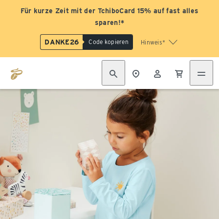
Für kurze Zeit mit der TchiboCard 15% auf fast alles
sparen!*
DANKE26
Code kopieren
Hinweis*