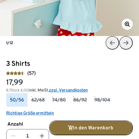
1/12
3 Shirts
(57)
17,99
inkl. MwSt.
zzgl. Versandkosten
€/Stück
6,00
50/56
62/68
74/80
86/92
98/104
Richtige Größe ermitteln
Anzahl
In den Warenkorb