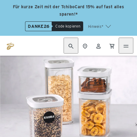
Für kurze Zeit mit der TchiboCard 15% auf fast alles
sparen!*
DANKE26
Code kopieren
Hinweis*