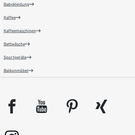
Babykleidung
Kaffee
Kaffeemaschinen
Bettwäsche
Sportgeräte
Balkonmöbel
facebook
youtube
pinterest
xing