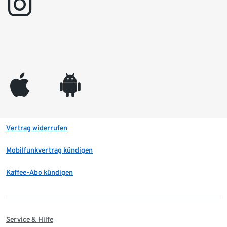
instagram
appleinc
android
Vertrag widerrufen
Mobilfunkvertrag kündigen
Kaffee-Abo kündigen
Service & Hilfe