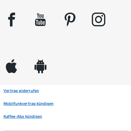
facebook
youtube
pinterest
instagram
appleinc
android
Vertrag widerrufen
Mobilfunkvertrag kündigen
Kaffee-Abo kündigen