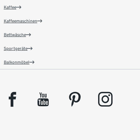
Kaffee
Kaffeemaschinen
Bettwäsche
Sportgeräte
Balkonmöbel
facebook
youtube
pinterest
instagram