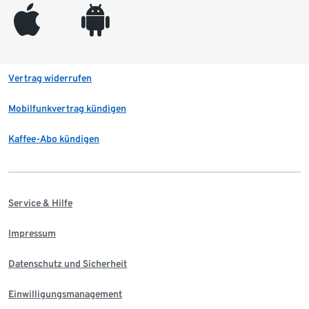
appleinc
android
Vertrag widerrufen
Mobilfunkvertrag kündigen
Kaffee-Abo kündigen
Service & Hilfe
Impressum
Datenschutz und Sicherheit
Einwilligungsmanagement