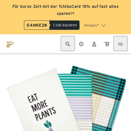
Für kurze Zeit mit der TchiboCard 15% auf fast alles
sparen!*
DANKE26
Code kopieren
Hinweis*