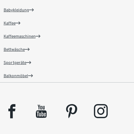
Babykleidung
Kaffee
Kaffeemaschinen
Bettwäsche
Sportgeräte
Balkonmöbel
facebook
youtube
pinterest
instagram