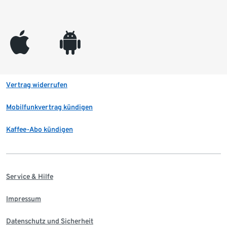
appleinc
android
Vertrag widerrufen
Mobilfunkvertrag kündigen
Kaffee-Abo kündigen
Service & Hilfe
Impressum
Datenschutz und Sicherheit