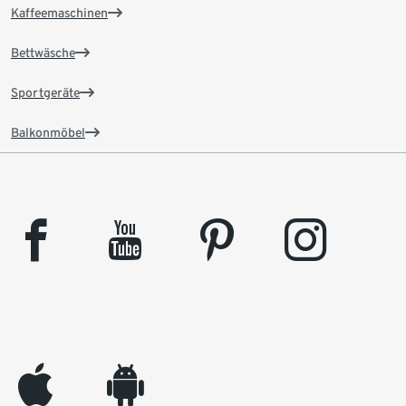
Kaffeemaschinen
Bettwäsche
Sportgeräte
Balkonmöbel
facebook
youtube
pinterest
instagram
appleinc
android