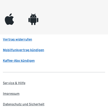
appleinc
android
Vertrag widerrufen
Mobilfunkvertrag kündigen
Kaffee-Abo kündigen
Service & Hilfe
Impressum
Datenschutz und Sicherheit