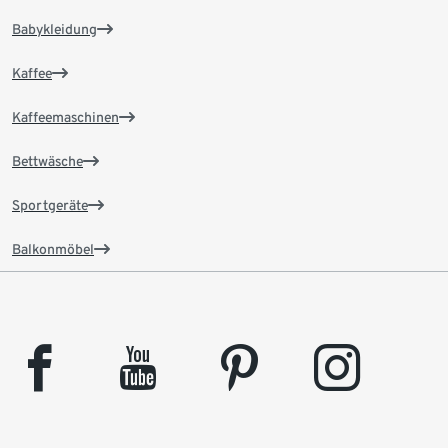
Babykleidung
Kaffee
Kaffeemaschinen
Bettwäsche
Sportgeräte
Balkonmöbel
facebook
youtube
pinterest
instagram