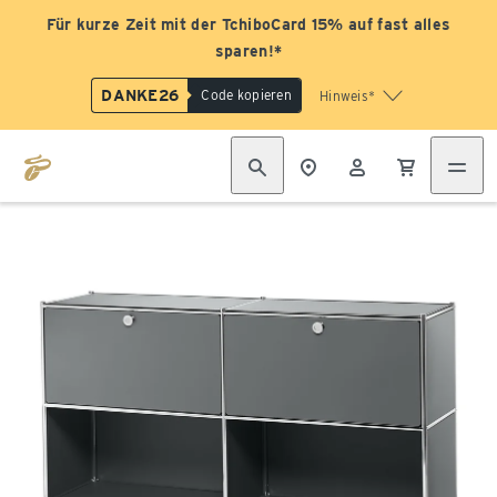
Für kurze Zeit mit der TchiboCard 15% auf fast alles
sparen!*
DANKE26
Code kopieren
Hinweis*