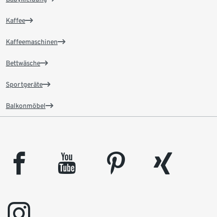
Kaffee
Kaffeemaschinen
Bettwäsche
Sportgeräte
Balkonmöbel
facebook
youtube
pinterest
xing
instagram