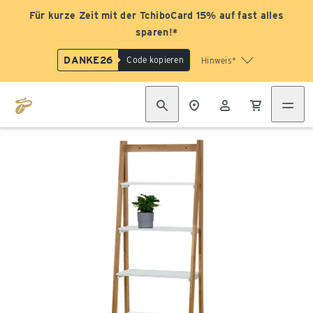
Für kurze Zeit mit der TchiboCard 15% auf fast alles
sparen!*
DANKE26
Code kopieren
Hinweis*