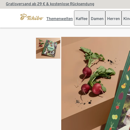
Gratisversand ab 29 € & kostenlose Rücksendung
Themenwelten
Kaffee
Damen
Herren
Kin