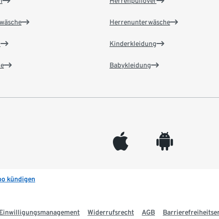
n
Herrenpullover
wäsche
Herrenunterwäsche
n
Kinderkleidung
e
Babykleidung
appleinc
android
bo kündigen
Einwilligungsmanagement
Widerrufsrecht
AGB
Barrierefreiheitse