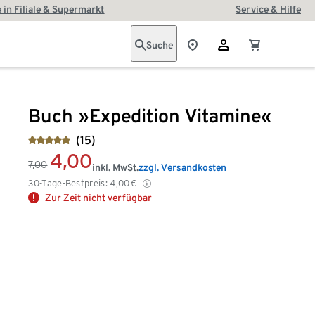
 in Filiale & Supermarkt
Service & Hilfe
Suche
Buch »Expedition Vitamine«
(15)
4,00
7,00
inkl. MwSt.
zzgl. Versandkosten
30-Tage-Bestpreis:
4,00
€
Zur Zeit nicht verfügbar