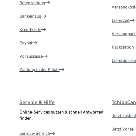
Ratenzahlung
Versandkost
Bankeinzug
Lieferzeit
Kreditkarte
Versandpart
Paypal
Packstation
Vorauskasse
Lieferadress
Zahlung in der Filiale
Service & Hilfe
TchiboCar
Online-Services nutzen & schnell Antworten
Jetzt kostenl
finden.
Jetzt Vortei
Service-Bereich