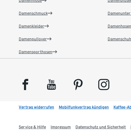
Damenmode
Damenbluse
Damenschmuck
Damenunter
Damenkleider
Damenhose
Damenpullover
Damenschuh
Damensporthosen
facebook
youtube
pinterest
instagram
Vertrag widerrufen
Mobilfunkvertrag kündigen
Kaffee-A
Service & Hilfe
Impressum
Datenschutz und Sicherheit