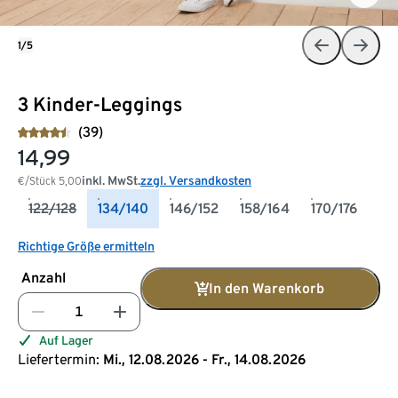
1/5
3 Kinder-Leggings
(39)
14,99
inkl. MwSt.
zzgl. Versandkosten
€/Stück
5,00
122/128
134/140
146/152
158/164
170/176
Richtige Größe ermitteln
Anzahl
In den Warenkorb
Auf Lager
Liefertermin:
Mi., 12.08.2026 - Fr., 14.08.2026