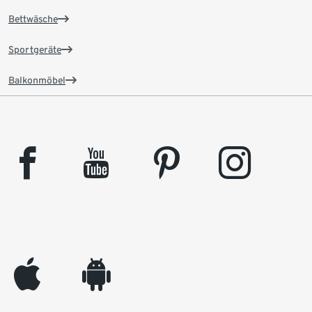
Bettwäsche
Sportgeräte
Balkonmöbel
facebook
youtube
pinterest
instagram
appleinc
android