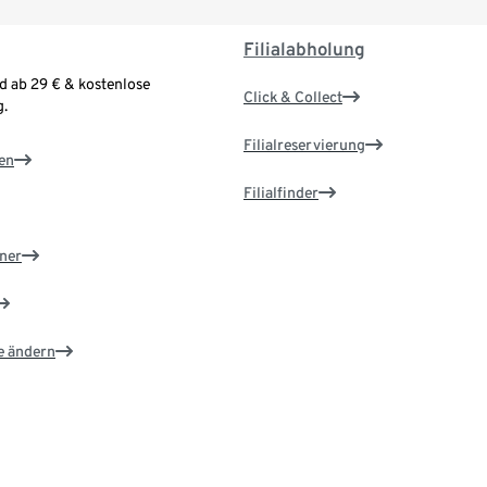
Filialabholung
d ab 29 € & kostenlose
Click & Collect
.
Filialreservierung
en
Filialfinder
ner
e ändern