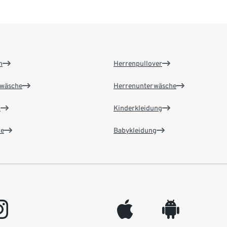
n
Herrenpullover
wäsche
Herrenunterwäsche
n
Kinderkleidung
e
Babykleidung
gram
appleinc
android