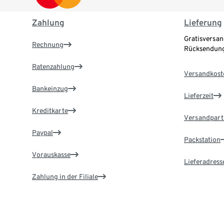
Zahlung
Lieferung
Gratisversan
Rechnung
Rücksendung
Ratenzahlung
Versandkost
Bankeinzug
Lieferzeit
Kreditkarte
Versandpart
Paypal
Packstation
Vorauskasse
Lieferadress
Zahlung in der Filiale