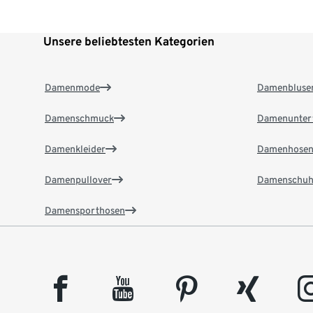
Unsere beliebtesten Kategorien
Damenmode
Damenbluse
Damenschmuck
Damenunter
Damenkleider
Damenhose
Damenpullover
Damenschuh
Damensporthosen
facebook
youtube
pinterest
xing
insta