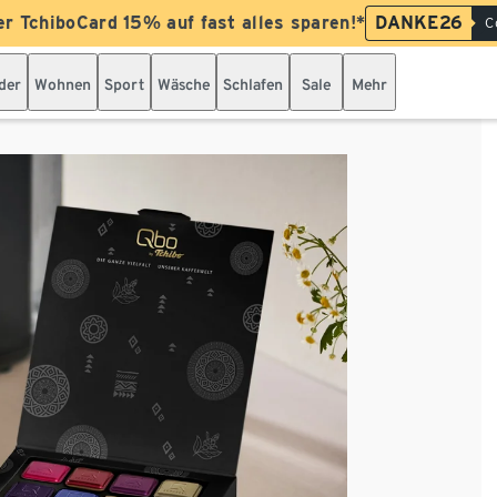
er TchiboCard 15% auf fast alles sparen!*
DANKE26
C
der
Wohnen
Sport
Wäsche
Schlafen
Sale
Mehr