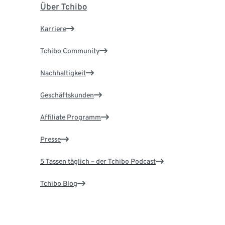
Über Tchibo
Karriere
Tchibo Community
Nachhaltigkeit
Geschäftskunden
Affiliate Programm
Presse
5 Tassen täglich – der Tchibo Podcast
Tchibo Blog