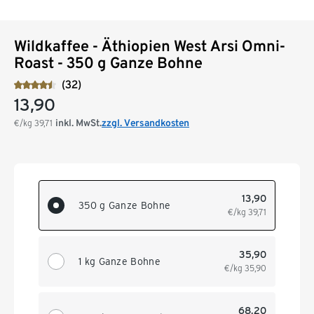
Wildkaffee - Äthiopien West Arsi Omni-
Roast - 350 g Ganze Bohne
(32)
13,90
inkl. MwSt.
zzgl. Versandkosten
€/kg
39,71
13,90
350 g Ganze Bohne
€/kg
39,71
35,90
1 kg Ganze Bohne
€/kg
35,90
68,20