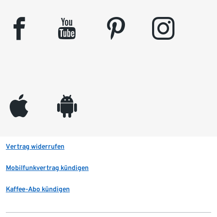
facebook
youtube
pinterest
instagram
appleinc
android
Vertrag widerrufen
Mobilfunkvertrag kündigen
Kaffee-Abo kündigen