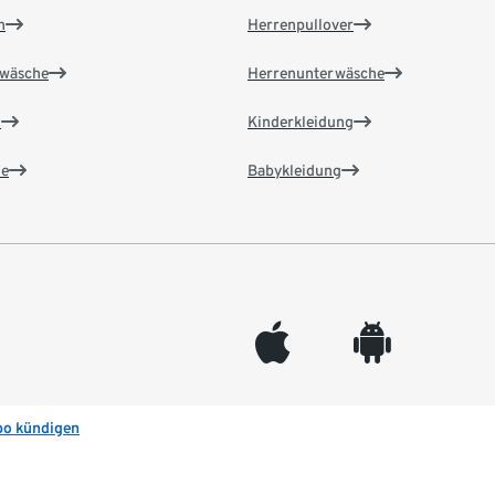
n
Herrenpullover
wäsche
Herrenunterwäsche
n
Kinderkleidung
e
Babykleidung
appleinc
android
bo kündigen