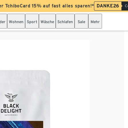
er TchiboCard 15% auf fast alles sparen!*
DANKE26
C
der
Wohnen
Sport
Wäsche
Schlafen
Sale
Mehr