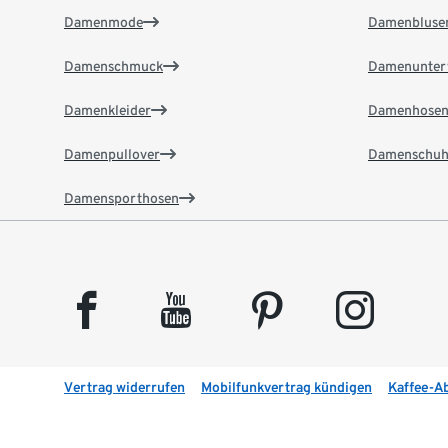
Damenmode
Damenbluse
Damenschmuck
Damenunter
Damenkleider
Damenhose
Damenpullover
Damenschuh
Damensporthosen
facebook
youtube
pinterest
instagram
Vertrag widerrufen
Mobilfunkvertrag kündigen
Kaffee-A