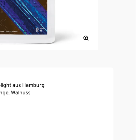
Delight aus Hamburg
ange, Walnuss
s
andwirtschaft