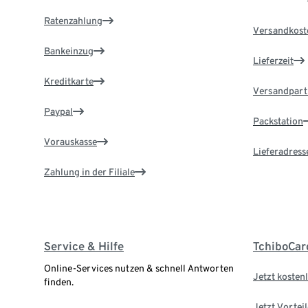
Ratenzahlung
Versandkost
Bankeinzug
Lieferzeit
Kreditkarte
Versandpart
Paypal
Packstation
Vorauskasse
Lieferadress
Zahlung in der Filiale
Service & Hilfe
TchiboCar
Online-Services nutzen & schnell Antworten
Jetzt kostenl
finden.
Jetzt Vortei