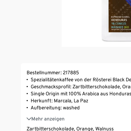
Bestellnummer: 217885
Spezialitätenkaffee von der Rösterei Black 
Geschmacksprofil: Zartbitterschokolade, Or
Single Origin mit 100% Arabica aus Hondura
Herkunft: Marcala, La Paz
Aufbereitung: washed
Varietät: Catuai, Typica, Bourbon
Mehr anzeigen
Bio-Zertifizierung, DE-ÖKO-072, Nicht-EU-L
Zartbitterschokolade, Orange, Walnuss