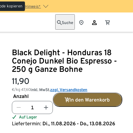
ode kopieren
Hinweis*
Suche
Black Delight - Honduras 18
Conejo Dunkel Bio Espresso -
250 g Ganze Bohne
11,90
€/kg
47,60
inkl. MwSt.
zzgl. Versandkosten
Anzahl
In den Warenkorb
Auf Lager
Liefertermin:
Di., 11.08.2026 - Do., 13.08.2026