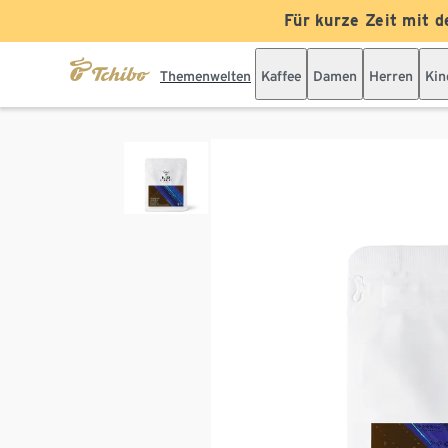
Für kurze Zeit mit d
Themenwelten
Kaffee
Damen
Herren
Kin