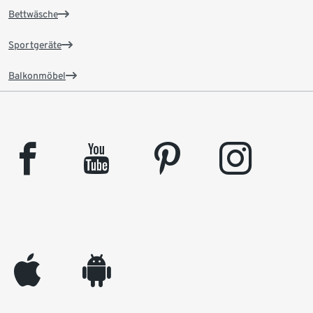
Bettwäsche
Sportgeräte
Balkonmöbel
facebook
youtube
pinterest
instagram
appleinc
android