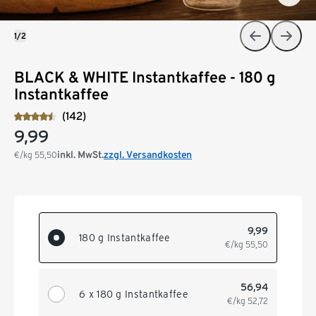
1/2
BLACK & WHITE Instantkaffee - 180 g
Instantkaffee
(142)
9,99
inkl. MwSt.
zzgl. Versandkosten
€/kg
55,50
9,99
180 g Instantkaffee
€/kg
55,50
56,94
6 x 180 g Instantkaffee
€/kg
52,72