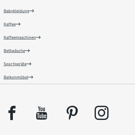
Babykleidung
Kaffee
Kaffeemaschinen
Bettwäsche
Sportgeräte
Balkonmöbel
facebook
youtube
pinterest
instagram