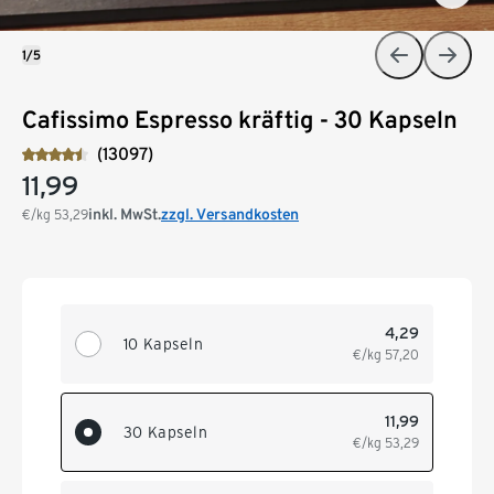
1/5
Cafissimo Espresso kräftig - 30 Kapseln
(13097)
11,99
inkl. MwSt.
zzgl. Versandkosten
€/kg
53,29
4,29
10 Kapseln
€/kg
57,20
11,99
30 Kapseln
€/kg
53,29