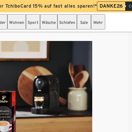
er TchiboCard 15% auf fast alles sparen!*
DANKE26
C
der
Wohnen
Sport
Wäsche
Schlafen
Sale
Mehr