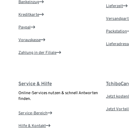
Bankeinzug
Lieferzeit
Kreditkarte
Versandpart
Paypal
Packstation
Vorauskasse
Lieferadress
Zahlung in der Filiale
Service & Hilfe
TchiboCar
Online-Services nutzen & schnell Antworten
Jetzt kostenl
finden.
Jetzt Vortei
Service-Bereich
Hilfe & Kontakt