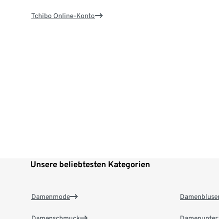
Tchibo Online-Konto
Unsere beliebtesten Kategorien
Damenmode
Damenbluse
Damenschmuck
Damenunter