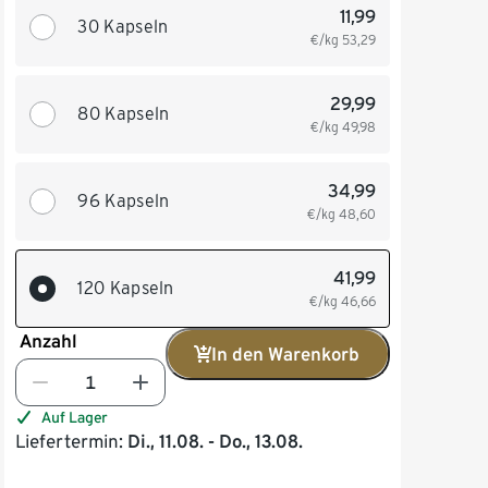
11,99
30 Kapseln
€/kg
53,29
29,99
80 Kapseln
€/kg
49,98
34,99
96 Kapseln
€/kg
48,60
41,99
120 Kapseln
€/kg
46,66
Anzahl
In den Warenkorb
Auf Lager
Liefertermin:
Di., 11.08. - Do., 13.08.