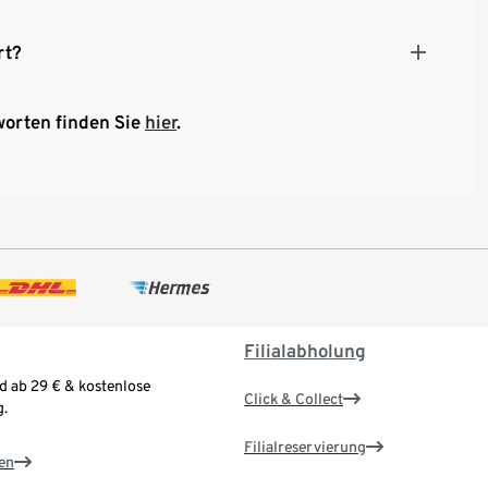
rt?
worten finden Sie
hier
.
Filialabholung
d ab 29 € & kostenlose
Click & Collect
.
Filialreservierung
en