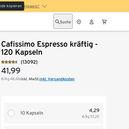
ode kopieren
Hinweis*
Suche
Cafissimo Espresso kräftig -
120 Kapseln
(13092)
41,99
€/kg
46,66
inkl. MwSt.
inkl. Versandkosten
4,29
10 Kapseln
€/kg
57,20