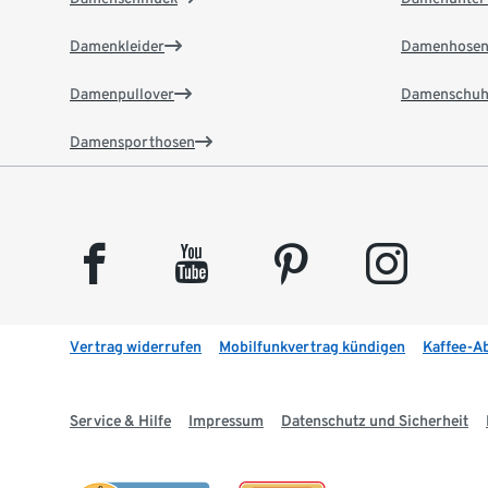
Damenkleider
Damenhose
Damenpullover
Damenschuh
Damensporthosen
facebook
youtube
pinterest
instagram
Vertrag widerrufen
Mobilfunkvertrag kündigen
Kaffee-A
Service & Hilfe
Impressum
Datenschutz und Sicherheit