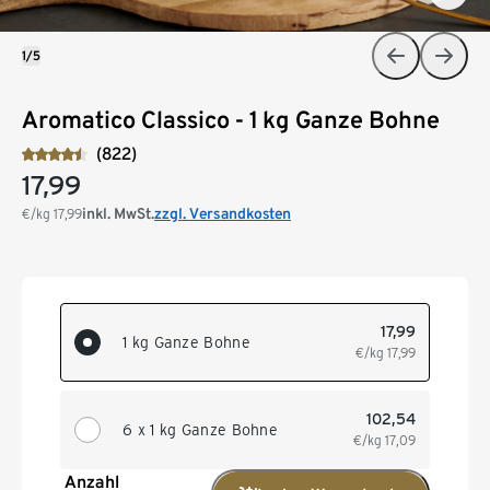
1/5
Aromatico Classico - 1 kg Ganze Bohne
(822)
17,99
inkl. MwSt.
zzgl. Versandkosten
€/kg
17,99
17,99
1 kg Ganze Bohne
€/kg
17,99
102,54
6 x 1 kg Ganze Bohne
€/kg
17,09
Anzahl