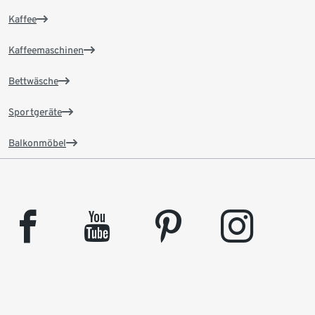
Kaffee
Kaffeemaschinen
Bettwäsche
Sportgeräte
Balkonmöbel
facebook
youtube
pinterest
instagram