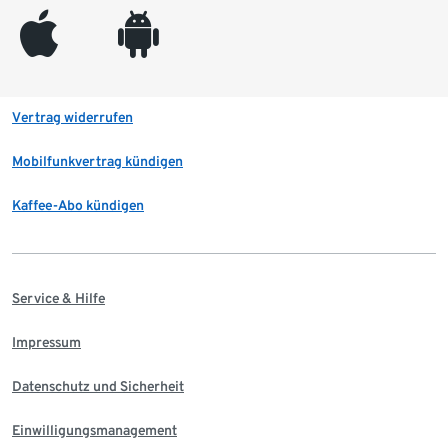
appleinc
android
Vertrag widerrufen
Mobilfunkvertrag kündigen
Kaffee-Abo kündigen
Service & Hilfe
Impressum
Datenschutz und Sicherheit
Einwilligungsmanagement