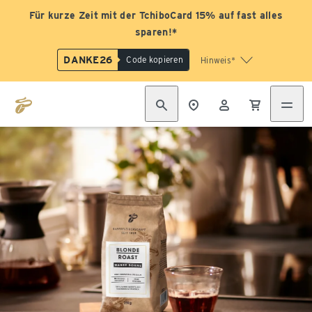
Für kurze Zeit mit der TchiboCard 15% auf fast alles
sparen!*
DANKE26
Code kopieren
Hinweis*