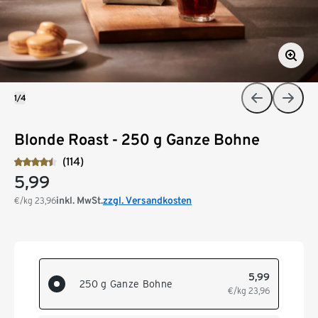
1/4
Blonde Roast - 250 g Ganze Bohne
(114)
5,99
inkl. MwSt.
zzgl. Versandkosten
€/kg
23,96
5,99
250 g Ganze Bohne
€/kg
23,96