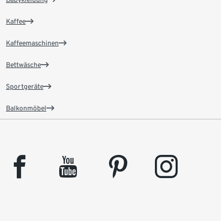
Kaffee
Kaffeemaschinen
Bettwäsche
Sportgeräte
Balkonmöbel
facebook
youtube
pinterest
instagram