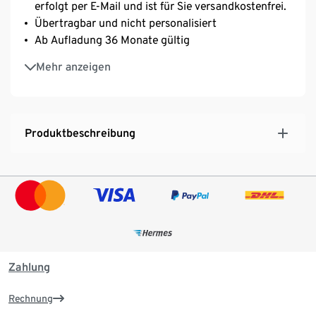
erfolgt per E-Mail und ist für Sie versandkostenfrei.
Übertragbar und nicht personalisiert
Ab Aufladung 36 Monate gültig
Vom Umtausch ausgeschlossen & kann nicht gegen
Mehr anzeigen
Bargeld ausgezahlt werden
Nach Eingang der Bestellung erhalten Sie eine
Bestelleingangsbestätigung per E-Mail. Die
Geschenkkarte wird nach Eingang Ihrer Zahlung
Produktbeschreibung
innerhalb von 45 Minuten mit einer separaten E-
Mail an die angegebene E-Mailadresse verschickt.
Bitte beachten Sie, dass Sie online pro Bestellung
nur eine Geschenkkarte kaufen können. Sofern sich
bereits eine Geschenkkarte im Warenkorb befindet,
wird diese mit einer neuen Geschenkkarte
überschrieben.
Mehr Infos zur Geschenkkarte finden Sie hier:
Zahlung
www.tchibo.de/geschenkkarte
Rechnung