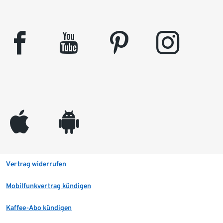
facebook
youtube
pinterest
instagram
appleinc
android
Vertrag widerrufen
Mobilfunkvertrag kündigen
Kaffee-Abo kündigen