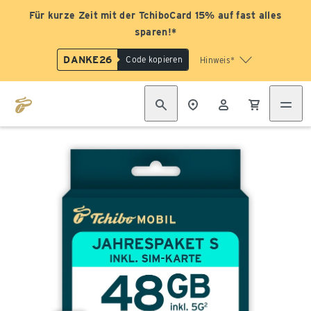
Für kurze Zeit mit der TchiboCard 15% auf fast alles
sparen!*
DANKE26
Code kopieren
Hinweis*