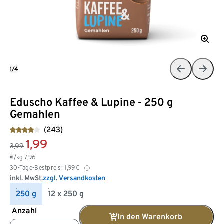
1/4
Eduscho Kaffee & Lupine - 250 g
Gemahlen
(243)
1,99
3,99
€/kg
7,96
30-Tage-Bestpreis:
1,99
€
inkl. MwSt.
zzgl. Versandkosten
250 g
12 x 250 g
Anzahl
In den Warenkorb