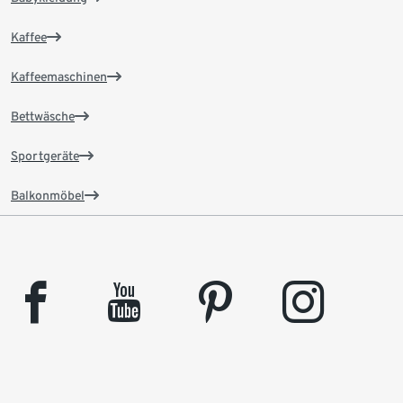
Kaffee
Kaffeemaschinen
Bettwäsche
Sportgeräte
Balkonmöbel
facebook
youtube
pinterest
instagram