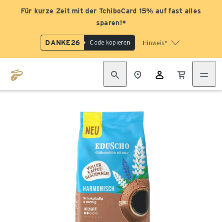
Für kurze Zeit mit der TchiboCard 15% auf fast alles
sparen!*
DANKE26
Code kopieren
Hinweis*