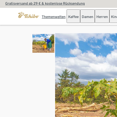
Gratisversand ab 29 € & kostenlose Rücksendung
Themenwelten
Kaffee
Damen
Herren
Kin