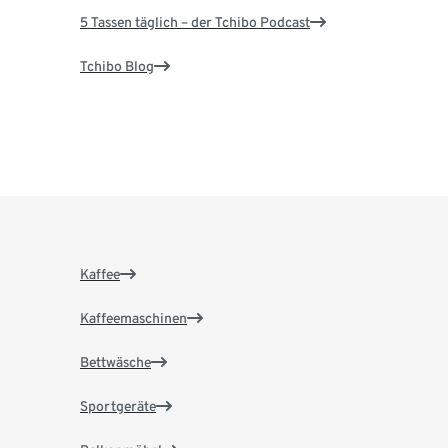
5 Tassen täglich – der Tchibo Podcast
Tchibo Blog
Kaffee
Kaffeemaschinen
Bettwäsche
Sportgeräte