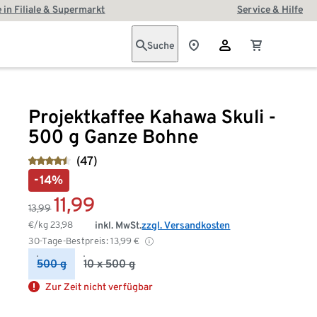
 in Filiale & Supermarkt
Service & Hilfe
Suche
Projektkaffee Kahawa Skuli -
500 g Ganze Bohne
(47)
-14%
11,99
13,99
€/kg
23,98
inkl. MwSt.
zzgl. Versandkosten
30-Tage-Bestpreis:
13,99
€
500 g
10 x 500 g
Zur Zeit nicht verfügbar