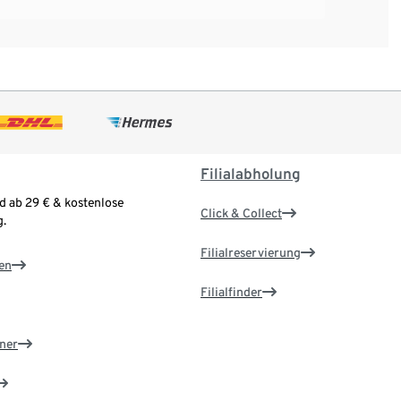
Filialabholung
d ab 29 € & kostenlose
Click & Collect
.
Filialreservierung
en
Filialfinder
ner