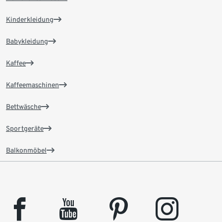
Kinderkleidung
Babykleidung
Kaffee
Kaffeemaschinen
Bettwäsche
Sportgeräte
Balkonmöbel
facebook
youtube
pinterest
instagram