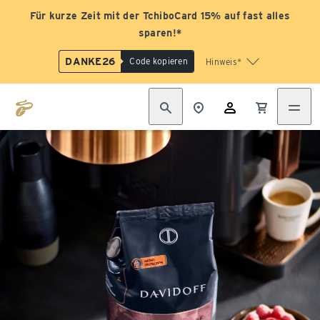
Für kurze Zeit mit der TchiboCard 15% auf fast alles
sparen!*
DANKE26
Code kopieren
Hinweis*