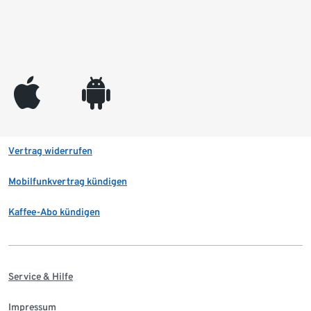
appleinc
android
Vertrag widerrufen
Mobilfunkvertrag kündigen
Kaffee-Abo kündigen
Service & Hilfe
Impressum