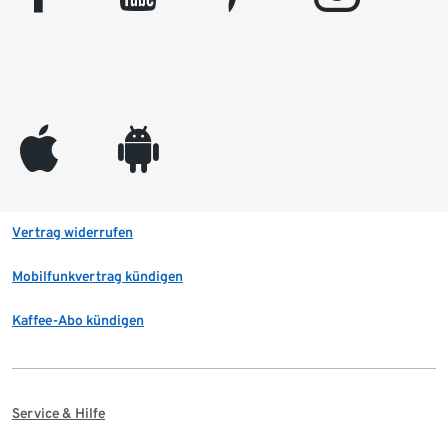
appleinc
android
Vertrag widerrufen
Mobilfunkvertrag kündigen
Kaffee-Abo kündigen
Service & Hilfe