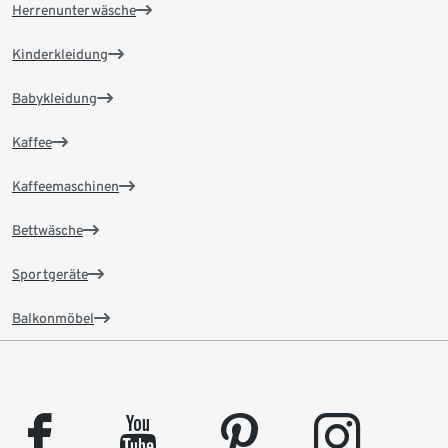
Herrenunterwäsche
Kinderkleidung
Babykleidung
Kaffee
Kaffeemaschinen
Bettwäsche
Sportgeräte
Balkonmöbel
facebook
youtube
pinterest
instagram