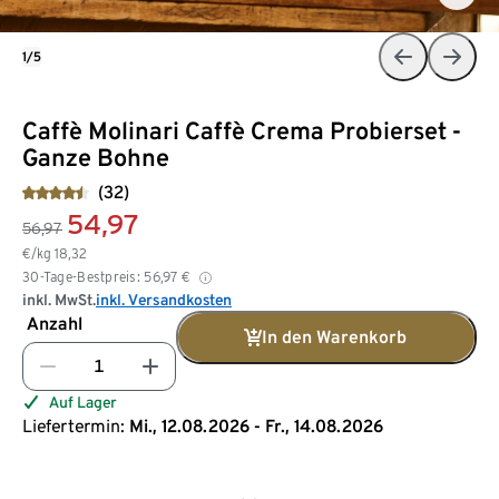
1/5
Caffè Molinari Caffè Crema Probierset -
Ganze Bohne
(32)
54,97
56,97
€/kg
18,32
30-Tage-Bestpreis:
56,97
€
inkl. MwSt.
inkl. Versandkosten
Anzahl
In den Warenkorb
Auf Lager
Liefertermin:
Mi., 12.08.2026 - Fr., 14.08.2026