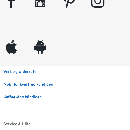
facebook
youtube
pinterest
instagram
appleinc
android
Vertrag widerrufen
Mobilfunkvertrag kündigen
Kaffee-Abo kündigen
Service & Hilfe