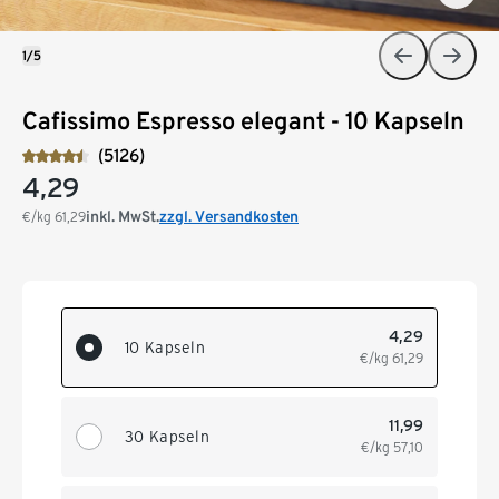
1/5
Cafissimo Espresso elegant - 10 Kapseln
(5126)
4,29
inkl. MwSt.
zzgl. Versandkosten
€/kg
61,29
4,29
10 Kapseln
€/kg
61,29
11,99
30 Kapseln
€/kg
57,10