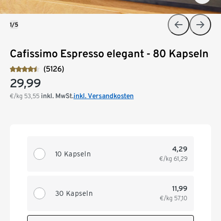
1/5
Cafissimo Espresso elegant - 80 Kapseln
(5126)
29,99
inkl. MwSt.
inkl. Versandkosten
€/kg
53,55
4,29
10 Kapseln
€/kg
61,29
11,99
30 Kapseln
€/kg
57,10