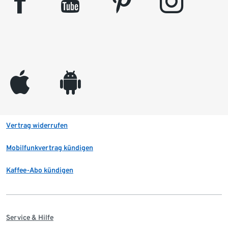
facebook
youtube
pinterest
instagram
appleinc
android
Vertrag widerrufen
Mobilfunkvertrag kündigen
Kaffee-Abo kündigen
Service & Hilfe