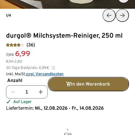
1/4
durgol® Milchsystem-Reiniger​, 250 ml
(36)
6,99
7,99
€/ml
2,80
30-Tage-Bestpreis:
6,99
€
inkl. MwSt.
zzgl. Versandkosten
Anzahl
In den Warenkorb
Auf Lager
Liefertermin:
Mi., 12.08.2026 - Fr., 14.08.2026