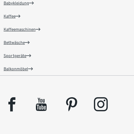
Babykleidung
Kaffee
Kaffeemaschinen
Bettwäsche
Sportgeräte
Balkonmöbel
facebook
youtube
pinterest
instagram