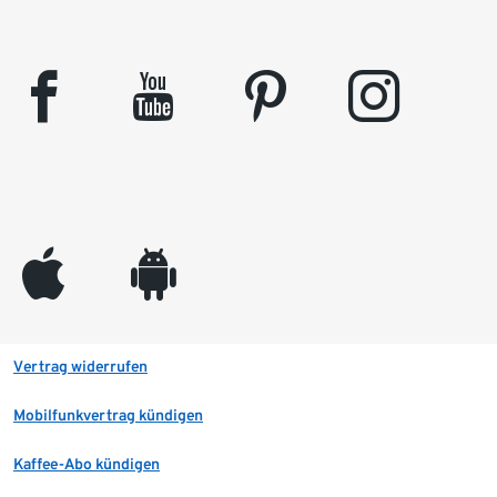
facebook
youtube
pinterest
instagram
appleinc
android
Vertrag widerrufen
Mobilfunkvertrag kündigen
Kaffee-Abo kündigen