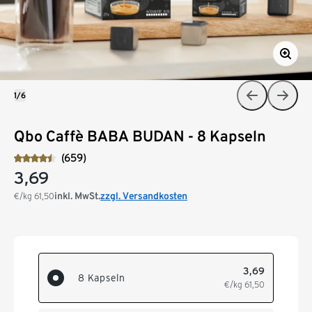
1/6
Qbo Caffè BABA BUDAN - 8 Kapseln
(659)
3,69
inkl. MwSt.
zzgl. Versandkosten
€/kg
61,50
3,69
8 Kapseln
€/kg
61,50