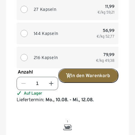
11,99
27 Kapseln
€/kg
59,21
56,99
144 Kapseln
€/kg
52,77
79,99
216 Kapseln
€/kg
49,38
Anzahl
In den Warenkorb
Auf Lager
Liefertermin:
Mo., 10.08. - Mi., 12.08.