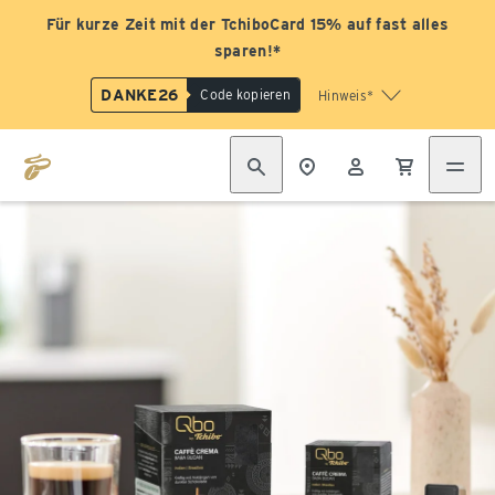
Für kurze Zeit mit der TchiboCard 15% auf fast alles
sparen!*
DANKE26
Code kopieren
Hinweis*