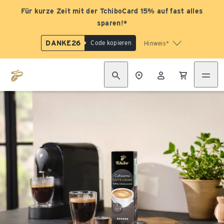
Für kurze Zeit mit der TchiboCard 15% auf fast alles
sparen!*
DANKE26
Code kopieren
Hinweis*