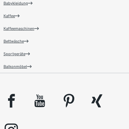
Babykleidung
Kaffee
Kaffeemaschinen
Bettwäsche
Sportgeräte
Balkonmöbel
facebook
youtube
pinterest
xing