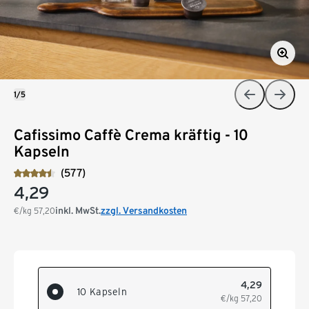
1/5
Cafissimo Caffè Crema kräftig - 10
Kapseln
(577)
4,29
inkl. MwSt.
zzgl. Versandkosten
€/kg
57,20
4,29
10 Kapseln
€/kg
57,20