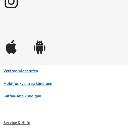
instagram
appleinc
android
Vertrag widerrufen
Mobilfunkvertrag kündigen
Kaffee-Abo kündigen
Service & Hilfe